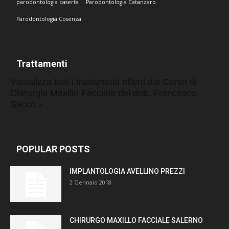
parodontologia caserta
Parodontologia Catanzaro
Parodontologia Cosenza
Trattamenti
Visualizza tutti i trattamenti offerti dai Centri di
Chirurgia Maxillo Facciale del dott. Francesco
Sacco »
POPULAR POSTS
IMPLANTOLOGIA AVELLINO PREZZI
2 Gennaio 2018
CHIRURGO MAXILLO FACCIALE SALERNO