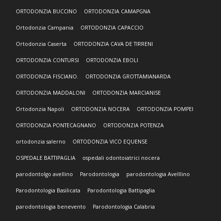
ORTODONZIA BUCCINO
ORTODONZIA CAMAPGNA
Ortodonzia Campania
ORTODONZIA CAPACCIO
Ortodonzia Caserta
ORTODONZIA CAVA DE TIRRENI
ORTODONZIA CONTURSI
ORTODONZIA EBOLI
ORTODONZIA FISCIANO.
ORTODONZIA GROTTAMIANARDA
ORTODONZIA MADDALONI
ORTODONZIA MARCIANISE
Ortodonzia Napoli
ORTODONZIA NOCERA
ORTODONZIA POMPEI
ORTODONZIA PONTECAGNANO
ORTODONZIA POTENZA
ortodonzia salerno
ORTODONZIA VICO EQUENSE
OSPEDALE BATTIPAGLIA
ospedali odontoiatrici nocera
parodontolgo avellino
Parodontologia
parodontologia Avelllino
Parodontologia Basilicata
Parodontologia Battipaglia
parodontologia benevento
Parodontologia Calabria