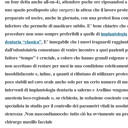
on four detta anche all-on-4), attendere poche ore riposandosi a 
uno spazio predisposto (
) in attesa che il lavoro prote
day surgery
preparato ed uscire, anche in giornata, con una protesi fissa co
inferiore che permette di masticare subito. E’ bene chiarire che
procedure non sono sempre preferibili a quelle di
implantologia
dentaria “classica”.
E’ innegabile che i nuovi traguardi raggiunt
dall’odontoiatria consentano di venire incontro a quei pazienti pe
fattore “tempo” è cruciale, a coloro che hanno grandi esigenze e
non accettano di restare per mesi in una condizione esteticament
insoddisfacente e, infine, a quanti si rifiutano di utilizzare protes
poco stabili nel cavo orale anche solo per un certo numero di mesi
interventi di implantologia dentaria a salerno e Avellino vengono 
anestesia loco-regionale o, su richiesta, in
sedazione cosciente
con
specialista in studio per il controllo dei parametri vitali in assolu
sicurezza .
Non nascondiamocelo: tutto ciò ha ovviamente un pr
chirurgo maxillo facciale