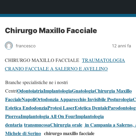
implantologiaorale.info
Chirurgo Maxillo Facciale
francesco
12 anni fa
CHIRURGO MAXILLO FACCIALE
TRAUMATOLOGIA
CRANIO FACCIALE A SALERNO E AVELLINO
Branche specialistiche ne i nostri
Odontoiatria
Implantologia
Gnatologia
Chirurgia Maxillo
Centri
Facciale
Napoli
Ortodonzia Apparecchio Invisibile Posturologia
C
Estetica Endodonzia
Protesi Laser
Estetica Dentale
Parodontolog
Piorrea
Implantologia All On Four
Implantologia
dentaria
transmucosa
Chirurgia orale
in Campania a Salerno, A
Michele di Serino
chirurgo maxillo facciale